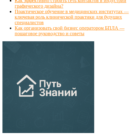
Как эффективно строить сеть контактов в индустрии
графического дизайна?
Практическое обучение в медицинских институтах —
ключевая роль клинической практики для будущих
специалистов
Как организовать свой бизнес оператором БПЛА —
пошаговое руководство и советы