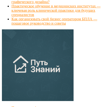
графического дизайна?
Практическое обучение в медицинских институтах —
ключевая роль клинической практики для будущих
специалистов
Как организовать свой бизнес оператором БПЛА —
пошаговое руководство и советы